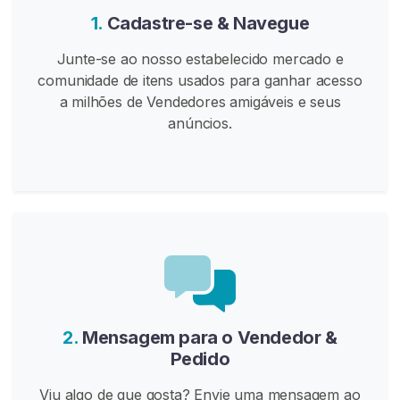
P
1.
Cadastre-se & Navegue
a
r
Junte-se ao nosso estabelecido mercado e
a
comunidade de itens usados para ganhar acesso
M
a milhões de Vendedores amigáveis e seus
a
anúncios.
s
t
u
r
b
a
ç
ã
o
2.
Mensagem para o Vendedor &
I
Pedido
n
s
Viu algo de que gosta? Envie uma mensagem ao