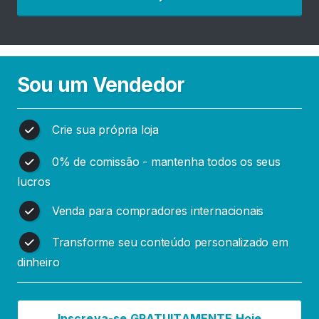
u
r
a
r
V
Sou um Vendedor
e
n
d
Crie sua própria loja
e
0% de comissão - mantenha todos os seus
d
o
lucros
r
Venda para compradores internacionais
e
s
Transforme seu conteúdo personalizado em
dinheiro
C
o
n
Inscreva-se GRATUITAMENTE Hoje