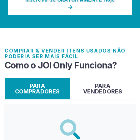
t
e
ú
d
o
J
O
COMPRAR & VENDER ITENS USADOS NÃO
I
PODERIA SER MAIS FÁCIL
Como o JOI Only Funciona?
I
n
s
PARA
PARA
t
COMPRADORES
VENDEDORES
r
u
ç
õ
e
s