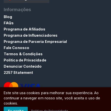
e
Informações
r
Blog
m
FAQs
a
Programa de Afiliados
Programa de Influenciadores
P
R
Programa de Parceria Empresarial
O
Fale Conosco
C
U
Termos & Condições
R
Política de Privacidade
A
Denunciar Conteúdo
R
2257 Statement
Este site usa cookies para melhorar sua experiência. Ao
continuar a navegar em nosso site, você aceita o uso de
ATW Ltd, Essex, SS0 7EU, United Kingdom
C
cookies.
o
Eu aceito
Política de Privacidade