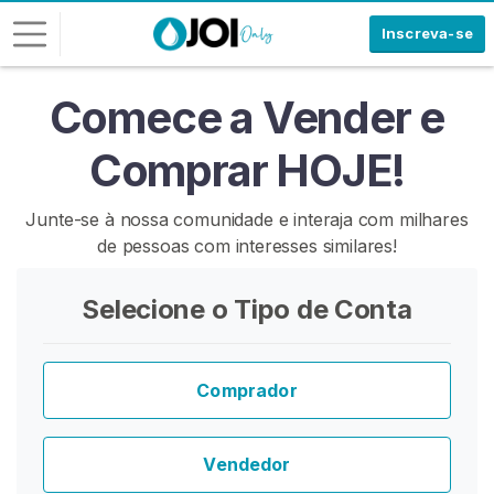
Inscreva-se
Comece a Vender e
E
n
Comprar HOJE!
t
r
a
Junte-se à nossa comunidade e interaja com milhares
r
de pessoas com interesses similares!
I
Selecione o Tipo de Conta
N
S
C
R
E
Comprador
V
A
-
Vendedor
S
E