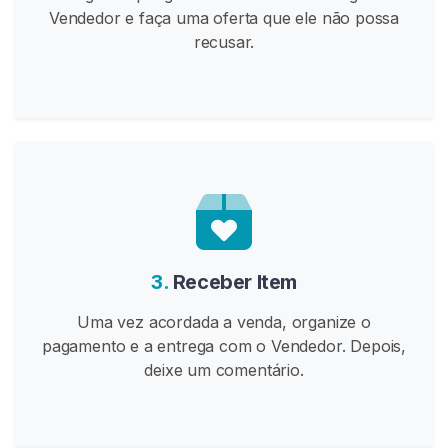
t
Vendedor e faça uma oferta que ele não possa
r
recusar.
u
ç
õ
e
s
D
e
E
d
g
3.
Receber Item
i
Uma vez acordada a venda, organize o
n
pagamento e a entrega com o Vendedor. Depois,
g
deixe um comentário.
I
n
s