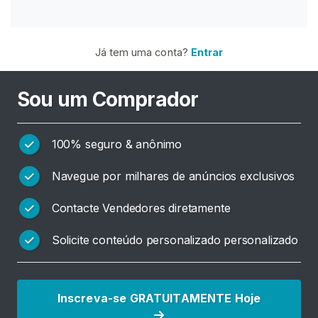
G
R
Á
T
Já tem uma conta?
Entrar
I
S
>
Sou um Comprador
I
100% seguro & anônimo
n
í
Navegue por milhares de anúncios exclusivos
c
i
Contacte Vendedores diretamente
o
Solicite conteúdo personalizado personalizado
P
r
o
Inscreva-se GRATUITAMENTE Hoje
c