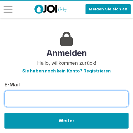
Melden Sie sich an
L
o
g
-
Anmelden
I
Hallo, willkommen zurück!
n
Sie haben noch kein Konto? Registrieren
R
E
E-Mail
G
I
S
T
R
I
E
Weiter
R
E