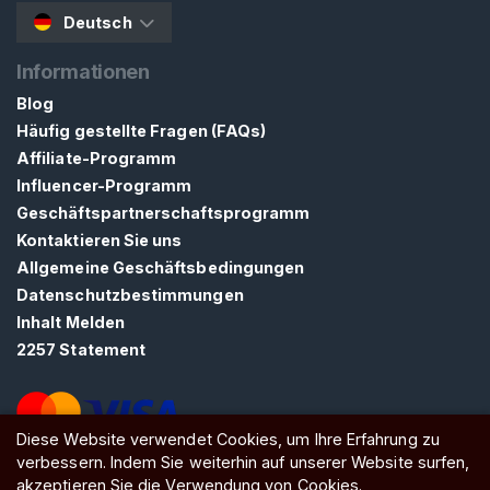
r
Deutsch
t
s
Informationen
e
Blog
i
Häufig gestellte Fragen (FAQs)
t
Affiliate-Programm
e
Influencer-Programm
Geschäftspartnerschaftsprogramm
S
Kontaktieren Sie uns
u
Allgemeine Geschäftsbedingungen
c
Datenschutzbestimmungen
h
Inhalt Melden
e
2257 Statement
n
S
i
Diese Website verwendet Cookies, um Ihre Erfahrung zu
e
verbessern. Indem Sie weiterhin auf unserer Website surfen,
n
ATW Ltd, Essex, SS0 7EU, United Kingdom
akzeptieren Sie die Verwendung von Cookies.