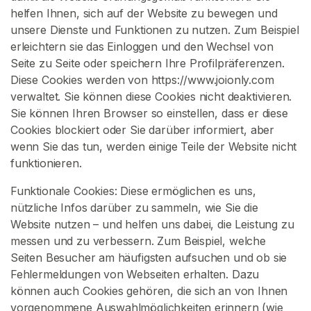
n
helfen Ihnen, sich auf der Website zu bewegen und
h
unsere Dienste und Funktionen zu nutzen. Zum Beispiel
a
erleichtern sie das Einloggen und den Wechsel von
l
Seite zu Seite oder speichern Ihre Profilpräferenzen.
t
Diese Cookies werden von https://www.joionly.com
verwaltet. Sie können diese Cookies nicht deaktivieren.
W
Sie können Ihren Browser so einstellen, dass er diese
i
Cookies blockiert oder Sie darüber informiert, aber
c
wenn Sie das tun, werden einige Teile der Website nicht
h
funktionieren.
s
Funktionale Cookies: Diese ermöglichen es uns,
a
nützliche Infos darüber zu sammeln, wie Sie die
n
Website nutzen – und helfen uns dabei, die Leistung zu
l
messen und zu verbessern. Zum Beispiel, welche
e
Seiten Besucher am häufigsten aufsuchen und ob sie
i
Fehlermeldungen von Webseiten erhalten. Dazu
t
können auch Cookies gehören, die sich an von Ihnen
u
vorgenommene Auswahlmöglichkeiten erinnern (wie
n