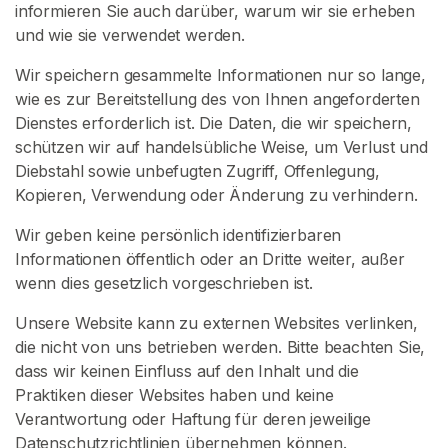
informieren Sie auch darüber, warum wir sie erheben
N
S
und wie sie verwendet werden.
I
E
Wir speichern gesammelte Informationen nur so lange,
S
wie es zur Bereitstellung des von Ihnen angeforderten
I
C
Dienstes erforderlich ist. Die Daten, die wir speichern,
H
schützen wir auf handelsübliche Weise, um Verlust und
K
Diebstahl sowie unbefugten Zugriff, Offenlegung,
O
S
Kopieren, Verwendung oder Änderung zu verhindern.
T
E
Wir geben keine persönlich identifizierbaren
N
Informationen öffentlich oder an Dritte weiter, außer
L
O
wenn dies gesetzlich vorgeschrieben ist.
S
>
Unsere Website kann zu externen Websites verlinken,
die nicht von uns betrieben werden. Bitte beachten Sie,
dass wir keinen Einfluss auf den Inhalt und die
S
Praktiken dieser Websites haben und keine
t
Verantwortung oder Haftung für deren jeweilige
a
Datenschutzrichtlinien übernehmen können.