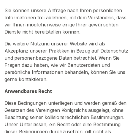
r
t
Sie können unsere Anfrage nach Ihren persönlichen
s
Informationen frei ablehnen, mit dem Verständnis, dass
e
wir Ihnen möglicherweise einige Ihrer gewünschten
i
Dienste nicht bereitstellen können.
t
Die weitere Nutzung unserer Website wird als
e
Akzeptanz unserer Praktiken in Bezug auf Datenschutz
und personenbezogene Daten betrachtet. Wenn Sie
S
Fragen dazu haben, wie wir Benutzerdaten und
u
persönliche Informationen behandeln, können Sie uns
c
gerne kontaktieren.
h
Anwendbares Recht
e
n
Diese Bedingungen unterliegen und werden gemäß den
S
Gesetzen des Vereinigten Königreichs ausgelegt, ohne
i
Beachtung seiner kollisionsrechtlichen Bestimmungen.
e
Unser Unterlassen, ein Recht oder eine Bestimmung
n
dieser Bedingungen durchzusetzen, gilt nicht als