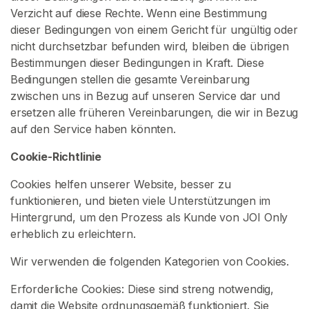
a
Verzicht auf diese Rechte. Wenn eine Bestimmung
c
dieser Bedingungen von einem Gericht für ungültig oder
h
nicht durchsetzbar befunden wird, bleiben die übrigen
V
Bestimmungen dieser Bedingungen in Kraft. Diese
e
Bedingungen stellen die gesamte Vereinbarung
r
zwischen uns in Bezug auf unseren Service dar und
k
ersetzen alle früheren Vereinbarungen, die wir in Bezug
ä
auf den Service haben könnten.
u
f
Cookie-Richtlinie
e
Cookies helfen unserer Website, besser zu
r
funktionieren, und bieten viele Unterstützungen im
n
Hintergrund, um den Prozess als Kunde von JOI Only
erheblich zu erleichtern.
J
O
Wir verwenden die folgenden Kategorien von Cookies.
I
-
Erforderliche Cookies: Diese sind streng notwendig,
I
damit die Website ordnungsgemäß funktioniert. Sie