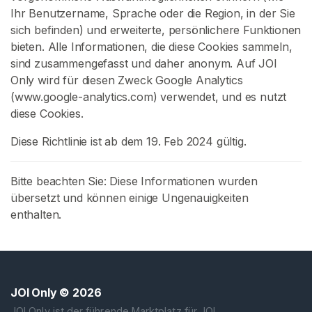
Ihr Benutzername, Sprache oder die Region, in der Sie
g
sich befinden) und erweiterte, persönlichere Funktionen
K
bieten. Alle Informationen, die diese Cookies sammeln,
a
sind zusammengefasst und daher anonym. Auf JOI
n
Only wird für diesen Zweck Google Analytics
t
(www.google-analytics.com) verwendet, und es nutzt
e
diese Cookies.
n
Diese Richtlinie ist ab dem 19. Feb 2024 gültig.
a
n
w
Bitte beachten Sie: Diese Informationen wurden
e
übersetzt und können einige Ungenauigkeiten
i
enthalten.
s
u
n
g
JOI Only
© 2026
e
JOI Only ist der führende Marktplatz für JOI