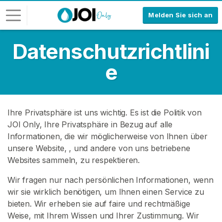
Melden Sie sich an
Datenschutzrichtlini
L
o
e
g
-
I
n
Ihre Privatsphäre ist uns wichtig. Es ist die Politik von
JOI Only, Ihre Privatsphäre in Bezug auf alle
R
Informationen, die wir möglicherweise von Ihnen über
E
G
unsere Website,
, und andere von uns betriebene
I
Websites sammeln, zu respektieren.
S
T
Wir fragen nur nach persönlichen Informationen, wenn
R
wir sie wirklich benötigen, um Ihnen einen Service zu
I
E
bieten. Wir erheben sie auf faire und rechtmäßige
R
Weise, mit Ihrem Wissen und Ihrer Zustimmung. Wir
E