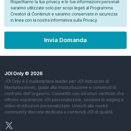
u
Rispettiamo la tua privacy e le tue informazioni personali
z
saranno utilizzate solo per scopi legati al Programma
Creatori di Contenuti e saranno conservate in sicurezza
i
in linea con la nostra Informativa sulla Privacy.
o
n
i
Invia Domanda
P
e
r
M
a
JOI Only
© 2026
n
JOI Only è il marketplace leader per JOI (Istruzioni di
g
Masturbazione), guida alla masturbazione e contenuti di
i
controllo dell'orgasmo. Connettiti con istruttori verificati che
a
offrono esperienze JOI personalizzate, sessioni di edging e
video di istruzioni personalizzate. Unisciti alla nostra
r
community discreta dedicata a contenuti JOI di qualità.
e
I
l