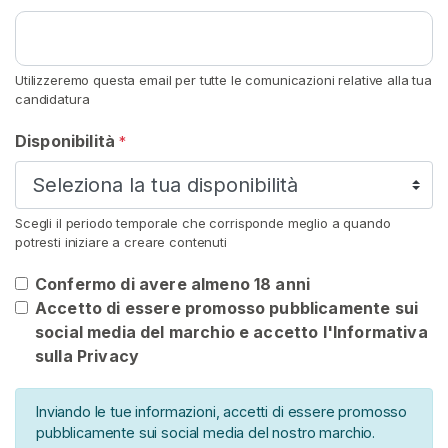
o
n
i
Utilizzeremo questa email per tutte le comunicazioni relative alla tua
P
candidatura
e
Disponibilità
r
*
I
l
B
Scegli il periodo temporale che corrisponde meglio a quando
o
potresti iniziare a creare contenuti
r
Confermo di avere almeno 18 anni
d
Accetto di essere promosso pubblicamente sui
o
social media del marchio e accetto l'Informativa
I
sulla Privacy
s
t
Inviando le tue informazioni, accetti di essere promosso
r
pubblicamente sui social media del nostro marchio.