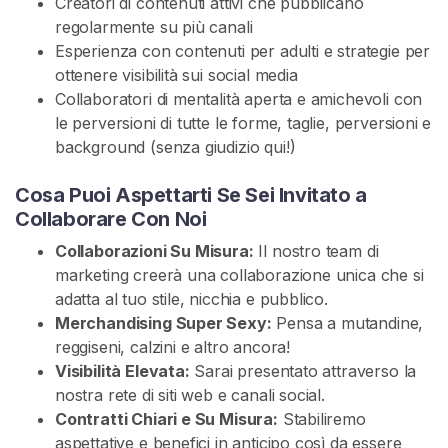
Creatori di contenuti attivi che pubblicano
A
regolarmente su più canali
T
I
Esperienza con contenuti per adulti e strategie per
S
ottenere visibilità sui social media
>
Collaboratori di mentalità aperta e amichevoli con
le perversioni di tutte le forme, taglie, perversioni e
background (senza giudizio qui!)
H
o
Cosa Puoi Aspettarti Se Sei Invitato a
m
Collaborare Con Noi
e
Collaborazioni Su Misura:
Il nostro team di
marketing creerà una collaborazione unica che si
E
adatta al tuo stile, nicchia e pubblico.
s
Merchandising Super Sexy:
Pensa a mutandine,
p
reggiseni, calzini e altro ancora!
l
Visibilità Elevata:
Sarai presentato attraverso la
o
nostra rete di siti web e canali social.
r
Contratti Chiari e Su Misura:
Stabiliremo
a
aspettative e benefici in anticipo così da essere