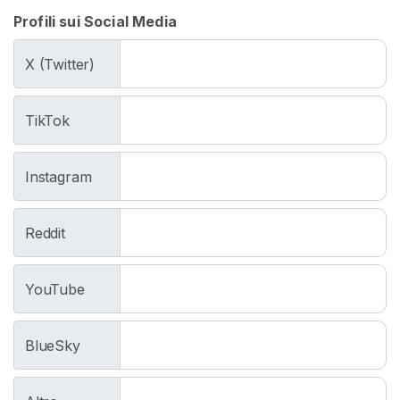
J
Profili sui Social Media
O
I
X (Twitter)
I
s
TikTok
t
r
Instagram
u
z
i
Reddit
o
n
i
YouTube
P
e
BlueSky
r
M
a