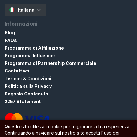
C
Italiana
u
m
Informazioni
Blog
C
E
FAQs
R
Programma di Affiliazione
C
A
Programma Influencer
Programma di Partnership Commerciale
Contattaci
Termini & Condizioni
Politica sulla Privacy
Segnala Contenuto
C
2257 Statement
o
n
t
a
Questo sito utilizza i cookie per migliorare la tua esperienza.
Continuando a navigare sul nostro sito accetti l'uso dei
t
ATW Ltd, Essex, SS0 7EU, United Kingdom