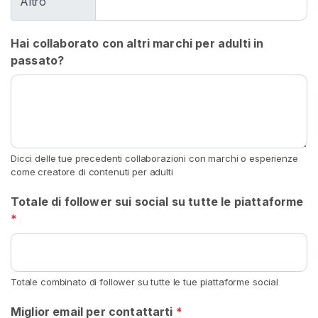
Altro
s
t
Hai collaborato con altri marchi per adulti in
u
passato?
r
b
a
z
i
o
Dicci delle tue precedenti collaborazioni con marchi o esperienze
n
come creatore di contenuti per adulti
e
Totale di follower sui social su tutte le piattaforme
I
*
s
t
r
Totale combinato di follower su tutte le tue piattaforme social
u
z
Miglior email per contattarti
*
i