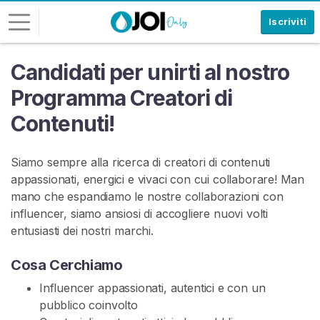
Iscriviti
Candidati per unirti al nostro
A
c
Programma Creatori di
c
Contenuti!
e
d
i
Siamo sempre alla ricerca di creatori di contenuti
appassionati, energici e vivaci con cui collaborare! Man
I
mano che espandiamo le nostre collaborazioni con
S
C
influencer, siamo ansiosi di accogliere nuovi volti
R
entusiasti dei nostri marchi.
I
V
Cosa Cerchiamo
I
T
Influencer appassionati, autentici e con un
I
G
pubblico coinvolto
R