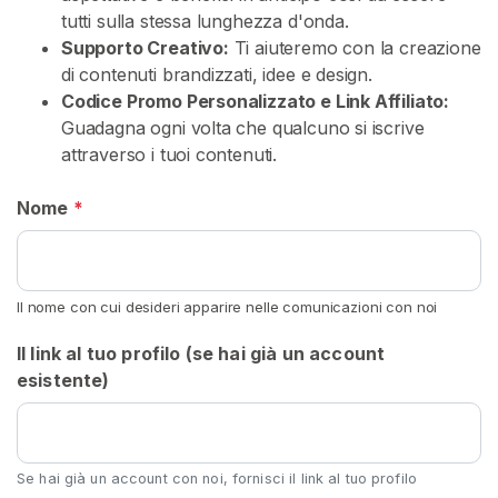
V
tutti sulla stessa lunghezza d'onda.
e
Supporto Creativo:
Ti aiuteremo con la creazione
n
di contenuti brandizzati, idee e design.
d
Codice Promo Personalizzato e Link Affiliato:
i
Guadagna ogni volta che qualcuno si iscrive
t
attraverso i tuoi contenuti.
o
r
Nome
*
i
C
o
Il nome con cui desideri apparire nelle comunicazioni con noi
n
Il link al tuo profilo (se hai già un account
t
esistente)
e
n
u
t
Se hai già un account con noi, fornisci il link al tuo profilo
o