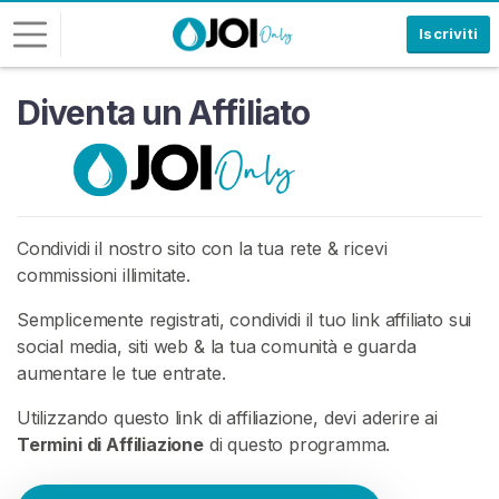
Iscriviti
Diventa un Affiliato
A
c
c
e
d
i
Condividi il nostro sito con la tua rete & ricevi
commissioni illimitate.
I
S
Semplicemente registrati, condividi il tuo link affiliato sui
C
social media, siti web & la tua comunità e guarda
R
I
aumentare le tue entrate.
V
I
Utilizzando questo link di affiliazione, devi aderire ai
T
Termini di Affiliazione
di questo programma.
I
G
R