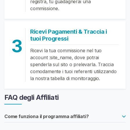
registra, tu guadagnerai una
J
commissione.
O
I
Ricevi Pagamenti & Traccia i
I
tuoi Progressi
s
3
t
Ricevi la tua commissione nel tuo
r
account :site_name, dove potrai
u
spenderla sul sito o prelevarla. Traccia
z
comodamente i tuoi referenti utilizzando
i
la nostra tabella di monitoraggio.
o
n
i
FAQ degli Affiliati
P
e
r
Come funziona il programma affiliati?
M
a