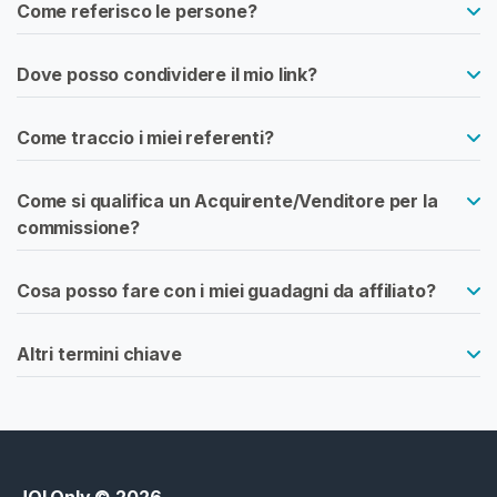
Come referisco le persone?
s
t
Dove posso condividere il mio link?
u
r
b
Come traccio i miei referenti?
a
z
Come si qualifica un Acquirente/Venditore per la
i
commissione?
o
n
e
Cosa posso fare con i miei guadagni da affiliato?
I
Altri termini chiave
s
t
r
u
z
i
JOI Only
© 2026