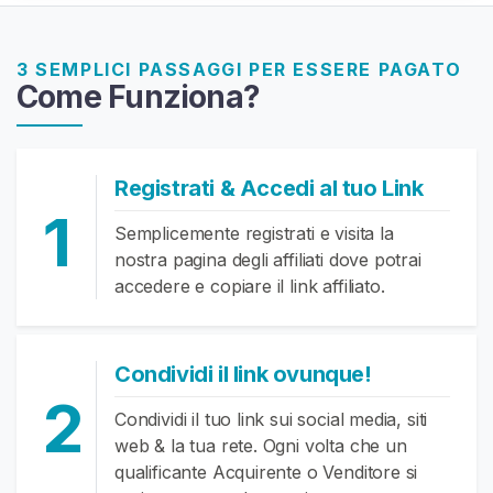
V
e
n
3 SEMPLICI PASSAGGI PER ESSERE PAGATO
d
Come Funziona?
i
t
o
Registrati & Accedi al tuo Link
r
i
1
Semplicemente registrati e visita la
nostra pagina degli affiliati dove potrai
C
accedere e copiare il link affiliato.
o
n
t
Condividi il link ovunque!
e
2
n
Condividi il tuo link sui social media, siti
u
web & la tua rete. Ogni volta che un
t
qualificante Acquirente o Venditore si
o