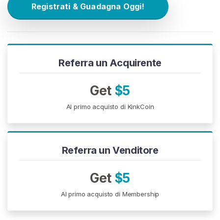
A
Registrati & Guadagna Oggi!
T
I
S
>
Referra un Acquirente
H
o
Get
$5
m
Al primo acquisto di KinkCoin
e
E
Referra un Venditore
s
p
l
Get
$5
o
Al primo acquisto di Membership
r
a