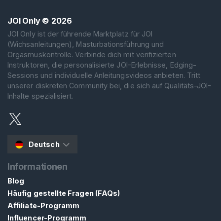
JOI Only
© 2026
JOI Only ist der führende Marktplatz für JOI
(Wichsanleitungen), Masturbationsführung und
Orgasmuskontrolle. Verbinde dich mit verifizierten
Instruktoren, die personalisierte JOI-Erlebnisse, Edging-
Sessions und individuelle Anleitungsvideos anbieten. Tritt
unserer diskreten Community bei, die sich auf Qualitäts-JOI-
Inhalte spezialisiert.
Deutsch
Informationen
Blog
Häufig gestellte Fragen (FAQs)
Affiliate-Programm
Influencer-Programm