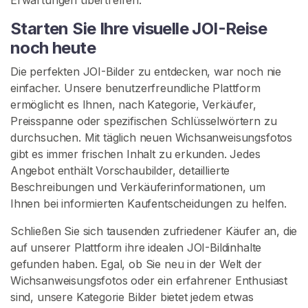
K
o
Starten Sie Ihre visuelle JOI-Reise
n
noch heute
t
a
Die perfekten JOI-Bilder zu entdecken, war noch nie
k
einfacher. Unsere benutzerfreundliche Plattform
t
ermöglicht es Ihnen, nach Kategorie, Verkäufer,
/
Preisspanne oder spezifischen Schlüsselwörtern zu
S
durchsuchen. Mit täglich neuen Wichsanweisungsfotos
u
gibt es immer frischen Inhalt zu erkunden. Jedes
p
Angebot enthält Vorschaubilder, detaillierte
p
Beschreibungen und Verkäuferinformationen, um
o
Ihnen bei informierten Kaufentscheidungen zu helfen.
r
Schließen Sie sich tausenden zufriedener Käufer an, die
t
auf unserer Plattform ihre idealen JOI-Bildinhalte
gefunden haben. Egal, ob Sie neu in der Welt der
Wichsanweisungsfotos oder ein erfahrener Enthusiast
sind, unsere Kategorie Bilder bietet jedem etwas