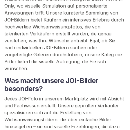
r
Only, wo visuelle Stimulation auf personalisierte
t
Anweisungen trifft. Unsere kuratierte Sammlung von
s
JOI-Bildern bietet Käufern ein intensives Erlebnis durch
e
hochwertige Wichsanweisungsfotos, die von
i
talentierten Verkäufern erstellt wurden, die genau
t
verstehen, was Ihre Wünsche antreibt. Egal, ob Sie
e
nach individuellen JOI-Bildern suchen oder
vorgefertigte Galerien durchstöbern, unsere Kategorie
S
Bilder liefert die visuelle Aufregung, die Sie sich
u
wünschen.
c
Was macht unsere JOI-Bilder
h
besonders?
e
n
Jedes JOI-Foto in unserem Marktplatz wird mit Absicht
S
und Fachwissen erstellt. Unsere geprüften Verkäufer
i
spezialisieren sich auf die Erstellung von
e
Wichsanweisungsbildern, die über einfache Bilder
n
hinausgehen – sie sind visuelle Erzählungen, die dazu