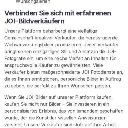
Wunschgalerien
g
Verbinden Sie sich mit erfahrenen
K
JOI-Bildverkäufern
a
Unsere Plattform beherbergt eine vielfältige
n
Gemeinschaft kreativer Verkäufer, die herausragende
t
Wichsanweisungsbilder produzieren. Jeder Verkäufer
e
bringt seinen einzigartigen Stil und Ansatz in die JOI-
n
Fotografie ein, um eine reiche Vielfalt an Inhalten für
a
anspruchsvolle Käufer zu gewährleisten. Viele
n
Verkäufer bieten maßgeschneiderte JOI-Fotodienste an,
w
die es Ihnen ermöglichen, persönliche Bilder in Auftrag
e
zu geben, die perfekt zu Ihren Wünschen passen.
i
s
Wenn Sie JOI-Bilder auf unserer Plattform kaufen,
u
kaufen Sie nicht nur Bilder – Sie investieren in ein
n
personalisiertes Erlebnis, das von jemandem geschaffen
g
wurde, der die Kunst der visuellen Anweisungen
e
versteht. Unsere Verkäufer sind stolz auf ihre Arbeit