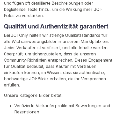
n
und fügen oft detaillierte Beschreibungen oder
begleitende Texte hinzu, um die Wirkung ihrer JOI-
A
Fotos zu verstärken.
n
w
Qualität und Authentizität garantiert
e
Bei JOI Only halten wir strenge Qualitätsstandards für
i
alle Wichsanweisungsbilder in unserem Marktplatz ein.
s
Jeder Verkäufer ist verifiziert, und alle Inhalte werden
u
überprüft, um sicherzustellen, dass sie unseren
n
Community-Richtlinien entsprechen. Dieses Engagement
g
für Qualität bedeutet, dass Käufer mit Vertrauen
e
einkaufen können, im Wissen, dass sie authentische,
n
hochwertige JOI-Bilder erhalten, die ihr Versprechen
Z
erfüllen.
u
m
Unsere Kategorie Bilder bietet:
S
a
Verifizierte Verkäuferprofile mit Bewertungen und
m
Rezensionen