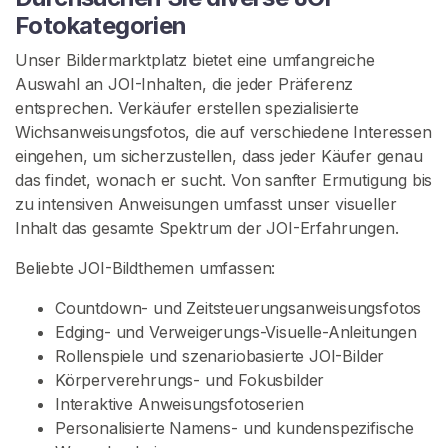
n
Fotokategorien
h
Unser Bildermarktplatz bietet eine umfangreiche
a
Auswahl an JOI-Inhalten, die jeder Präferenz
l
entsprechen. Verkäufer erstellen spezialisierte
t
Wichsanweisungsfotos, die auf verschiedene Interessen
eingehen, um sicherzustellen, dass jeder Käufer genau
W
das findet, wonach er sucht. Von sanfter Ermutigung bis
i
zu intensiven Anweisungen umfasst unser visueller
c
Inhalt das gesamte Spektrum der JOI-Erfahrungen.
h
s
Beliebte JOI-Bildthemen umfassen:
a
n
Countdown- und Zeitsteuerungsanweisungsfotos
l
Edging- und Verweigerungs-Visuelle-Anleitungen
e
Rollenspiele und szenariobasierte JOI-Bilder
i
Körperverehrungs- und Fokusbilder
t
Interaktive Anweisungsfotoserien
u
Personalisierte Namens- und kundenspezifische
n