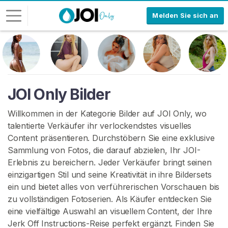
Melden Sie sich an
L
o
g
-
JOI Only Bilder
I
n
Willkommen in der Kategorie Bilder auf JOI Only, wo
talentierte Verkäufer ihr verlockendstes visuelles
R
Content präsentieren. Durchstöbern Sie eine exklusive
E
Sammlung von Fotos, die darauf abzielen, Ihr JOI-
G
I
Erlebnis zu bereichern. Jeder Verkäufer bringt seinen
S
einzigartigen Stil und seine Kreativität in ihre Bildersets
T
ein und bietet alles von verführerischen Vorschauen bis
R
I
zu vollständigen Fotoserien. Als Käufer entdecken Sie
E
eine vielfältige Auswahl an visuellem Content, der Ihre
R
Jerk Off Instructions-Reise perfekt ergänzt. Finden Sie
E