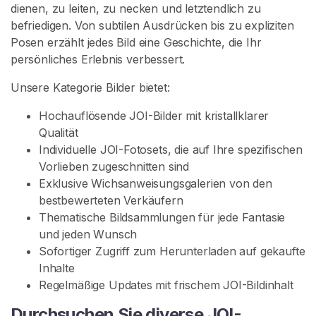
a
dienen, zu leiten, zu necken und letztendlich zu
c
befriedigen. Von subtilen Ausdrücken bis zu expliziten
h
Posen erzählt jedes Bild eine Geschichte, die Ihr
V
persönliches Erlebnis verbessert.
e
r
Unsere Kategorie Bilder bietet:
k
Hochauflösende JOI-Bilder mit kristallklarer
ä
Qualität
u
Individuelle JOI-Fotosets, die auf Ihre spezifischen
f
Vorlieben zugeschnitten sind
e
Exklusive Wichsanweisungsgalerien von den
r
bestbewerteten Verkäufern
n
Thematische Bildsammlungen für jede Fantasie
und jeden Wunsch
J
Sofortiger Zugriff zum Herunterladen auf gekaufte
O
Inhalte
I
Regelmäßige Updates mit frischem JOI-Bildinhalt
-
Durchsuchen Sie diverse JOI-
I