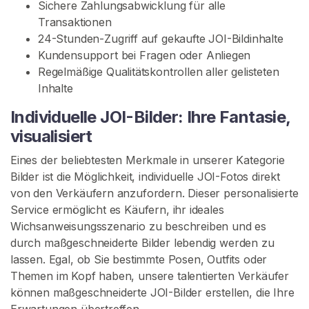
e
Sichere Zahlungsabwicklung für alle
n
Transaktionen
v
24-Stunden-Zugriff auf gekaufte JOI-Bildinhalte
e
Kundensupport bei Fragen oder Anliegen
r
Regelmäßige Qualitätskontrollen aller gelisteten
z
Inhalte
e
Individuelle JOI-Bilder: Ihre Fantasie,
h
visualisiert
r
Eines der beliebtesten Merkmale in unserer Kategorie
S
Bilder ist die Möglichkeit, individuelle JOI-Fotos direkt
U
von den Verkäufern anzufordern. Dieser personalisierte
C
H
Service ermöglicht es Käufern, ihr ideales
E
Wichsanweisungsszenario zu beschreiben und es
durch maßgeschneiderte Bilder lebendig werden zu
lassen. Egal, ob Sie bestimmte Posen, Outfits oder
Themen im Kopf haben, unsere talentierten Verkäufer
können maßgeschneiderte JOI-Bilder erstellen, die Ihre
Erwartungen übertreffen.