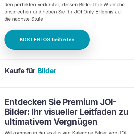
N
den perfekten Verkäufer, dessen Bilder Ihre Wünsche
S
ansprechen und heben Sie Ihr JOI Only-Erlebnis auf
I
die nächste Stufe
E
S
I
C
KOSTENLOS beitreten
H
K
O
S
T
E
Kaufe für
Bilder
N
L
O
S
>
Entdecken Sie Premium JOI-
Bilder: Ihr visueller Leitfaden zu
S
ultimativem Vergnügen
t
a
Willkommen in der exklusiven Kategorie Bilder von JOI